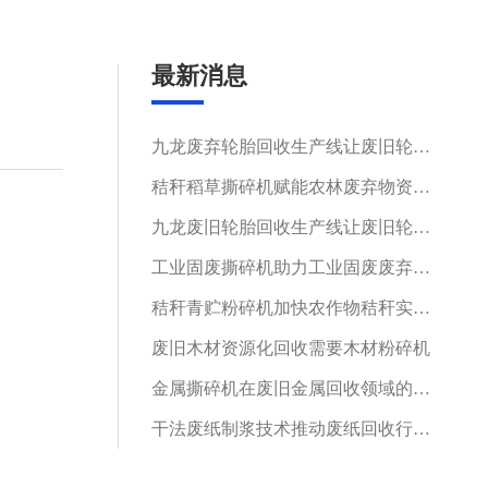
最新消息
九龙废弃轮胎回收生产线让废旧轮胎实现资源化利用
秸秆稻草撕碎机赋能农林废弃物资源化循环利用
九龙废旧轮胎回收生产线让废旧轮胎变废为宝
工业固废撕碎机助力工业固废废弃物循环再生
秸秆青贮粉碎机加快农作物秸秆实现循环发展
废旧木材资源化回收需要木材粉碎机
金属撕碎机在废旧金属回收领域的应用与价值
干法废纸制浆技术推动废纸回收行业绿色发展